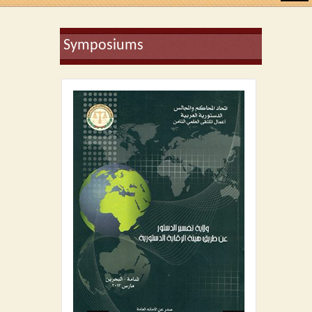
Home
Symposiums
About UACCC
Word of Secretary General
Word of Assistant Secretary General
Word of Former Secretary General
Statute
Rules of Procedure
Financial system
Regulations
Organs of the Union