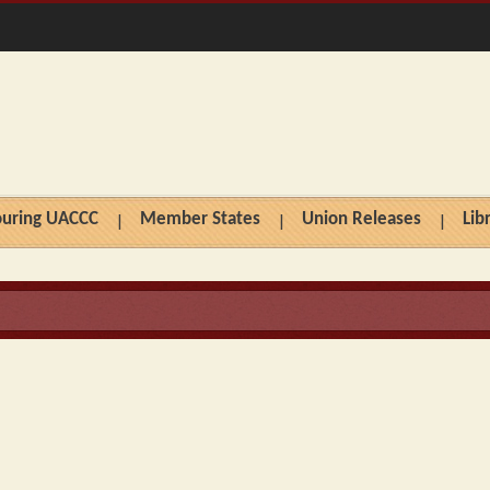
ouring UACCC
Member States
Union Releases
Lib